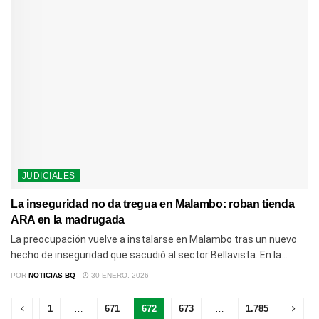
JUDICIALES
La inseguridad no da tregua en Malambo: roban tienda
ARA en la madrugada
La preocupación vuelve a instalarse en Malambo tras un nuevo
hecho de inseguridad que sacudió al sector Bellavista. En la...
POR
NOTICIAS BQ
30 ENERO, 2026
1
…
671
672
673
…
1.785