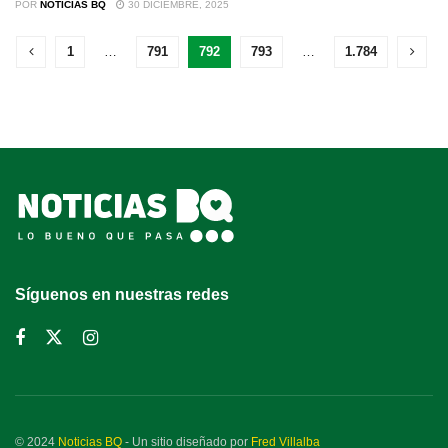
POR
NOTICIAS BQ
30 DICIEMBRE, 2025
1
…
791
792
793
…
1.784
Síguenos en nuestras redes
© 2024
Noticias BQ
- Un sitio diseñado por
Fred Villalba