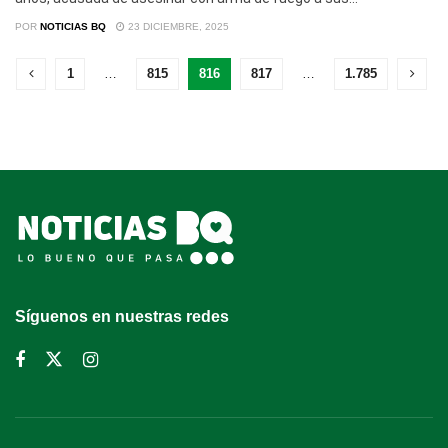
POR
NOTICIAS BQ
23 DICIEMBRE, 2025
1
…
815
816
817
…
1.785
Síguenos en nuestras redes