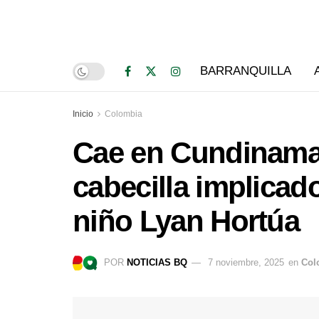
BARRANQUILLA
Inicio
Colombia
Cae en Cundinama
cabecilla implicad
niño Lyan Hortúa
POR
NOTICIAS BQ
7 noviembre, 2025
en
Col