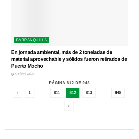
BARRANQUILLA
En jornada ambiental, más de 2 toneladas de
material aprovechable y sólidos fueron retirados de
Puerto Mocho
5 AÑOS AÑO
PÁGINA 812 DE 948
1
…
811
812
813
…
948