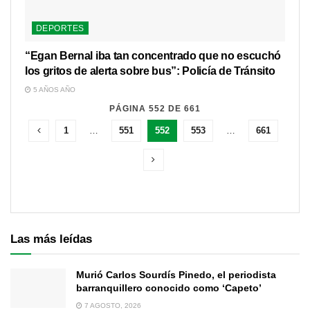
DEPORTES
“Egan Bernal iba tan concentrado que no escuchó
los gritos de alerta sobre bus”: Policía de Tránsito
5 AÑOS AÑO
PÁGINA 552 DE 661
1
…
551
552
553
…
661
Las más leídas
Murió Carlos Sourdís Pinedo, el periodista
barranquillero conocido como ‘Capeto’
7 AGOSTO, 2026