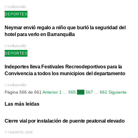
5 AÑOS AÑO
DEPORTES
Neymar envió regalo a niño que burló la seguridad del
hotel para verlo en Barranquilla
5 AÑOS AÑO
DEPORTES
Indeportes lleva Festivales Recreodeportivos para la
Convivencia a todos los municipios del departamento
5 AÑOS AÑO
Página 566 de 661
Anterior
1
…
565
566
567
…
661
Siguiente
Las más leídas
Cierre vial por instalación de puente peatonal elevado
7 AGOSTO, 2026