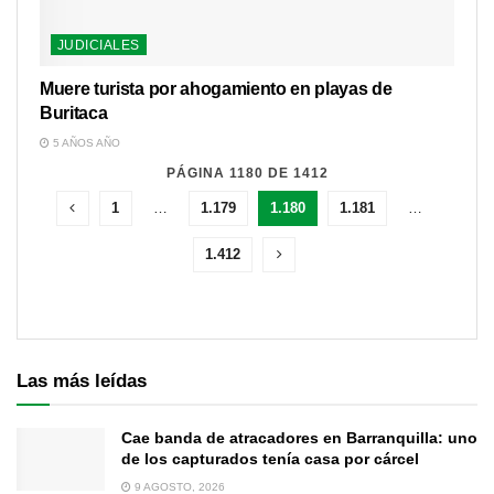
JUDICIALES
Muere turista por ahogamiento en playas de
Buritaca
5 AÑOS AÑO
PÁGINA 1180 DE 1412
1
…
1.179
1.180
1.181
…
1.412
Las más leídas
Cae banda de atracadores en Barranquilla: uno
de los capturados tenía casa por cárcel
9 AGOSTO, 2026