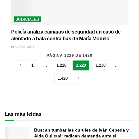
JUDICIALES
Policía analiza cámaras de seguridad en caso de
atentado a bala contra bus de María Modelo
5 AÑOS AÑO
PÁGINA 1229 DE 1420
1
…
1.228
1.229
1.230
…
1.420
Las más leídas
Buscan tumbar las curules de Iván Cepeda y
Aida Quilcué: radican demanda ante el