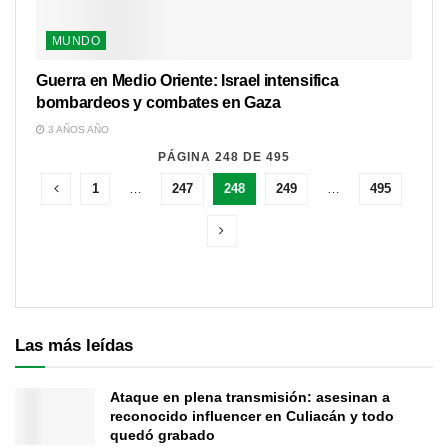
MUNDO
Guerra en Medio Oriente: Israel intensifica
bombardeos y combates en Gaza
3 AÑOS AÑO
PÁGINA 248 DE 495
1
…
247
248
249
…
495
Las más leídas
Ataque en plena transmisión: asesinan a
reconocido influencer en Culiacán y todo
quedó grabado