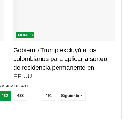
MUNDO
a
Gobierno Trump excluyó a los
colombianos para aplicar a sorteo
de residencia permanente en
EE.UU.
6 AÑOS AÑO
NA 482 DE 491
482
483
…
491
Siguiente