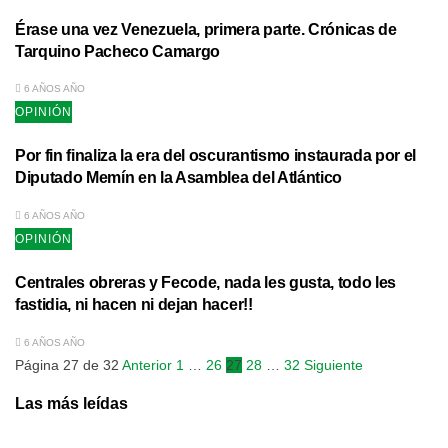
Érase una vez Venezuela, primera parte. Crónicas de
Tarquino Pacheco Camargo
6 AÑOS AÑO
OPINIÓN
Por fin finaliza la era del oscurantismo instaurada por el
Diputado Memín en la Asamblea del Atlántico
6 AÑOS AÑO
OPINIÓN
Centrales obreras y Fecode, nada les gusta, todo les
fastidia, ni hacen ni dejan hacer!!
6 AÑOS AÑO
Página 27 de 32
Anterior
1
…
26
27
28
…
32
Siguiente
Las más leídas