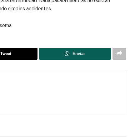
ura la enfermedad. Nada pasará mientras no existan
endo simples accidentes.
serna.
Tweet
Enviar