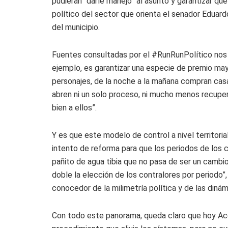
pudieran “darle manejo” al asunto y garantizar qu
político del sector que orienta el senador Eduardo
del municipio.
Fuentes consultadas por el #RunRunPolítico nos 
ejemplo, es garantizar una especie de premio mayo
personajes, de la noche a la mañana compran cas
abren ni un solo proceso, ni mucho menos recuper
bien a ellos”.
Y es que este modelo de control a nivel territoria
intento de reforma para que los periodos de los c
pañito de agua tibia que no pasa de ser un cambio
doble la elección de los contralores por periodo”
conocedor de la milimetría política y de las dinám
Con todo este panorama, queda claro que hoy Ace