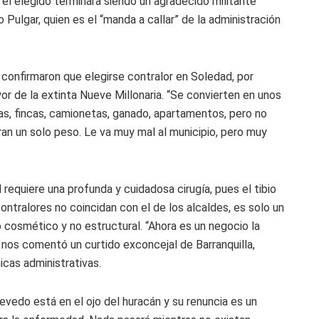
e el elegido terminara siendo un agradecido militante
 Pulgar, quien es el “manda a callar” de la administración
confirmaron que elegirse contralor en Soledad, por
r de la extinta Nueve Millonaria. “Se convierten en unos
as, fincas, camionetas, ganado, apartamentos, pero no
an un solo peso. Le va muy mal al municipio, pero muy
l requiere una profunda y cuidadosa cirugía, pues el tibio
ontralores no coincidan con el de los alcaldes, es solo un
 cosmético y no estructural. “Ahora es un negocio la
, nos comentó un curtido exconcejal de Barranquilla,
icas administrativas.
vedo está en el ojo del huracán y su renuncia es un