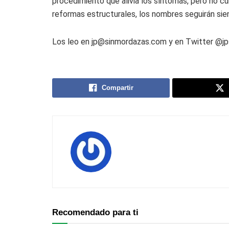
procedimiento que alivia los síntomas, pero no c
reformas estructurales, los nombres seguirán si
Los leo en jp@sinmordazas.com y en Twitter @jp
Compartir
Recomendado para ti