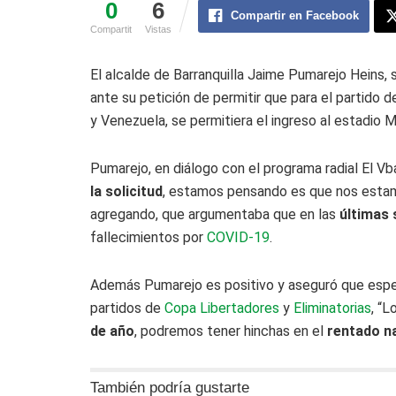
0
6
Compartir en Facebook
Compartit
Vistas
El alcalde de Barranquilla Jaime Pumarejo Heins, s
ante su petición de permitir que para el partido d
y Venezuela, se permitiera el ingreso al estadio 
Pumarejo, en diálogo con el programa radial El Vb
la solicitud
, estamos pensando es que nos esta
agregando, que argumentaba que en las
últimas 
fallecimientos por
COVID-19
.
Además Pumarejo es positivo y aseguró que espe
partidos de
Copa Libertadores
y
Eliminatorias
, “
de año
, podremos tener hinchas en el
rentado n
También podría gustarte