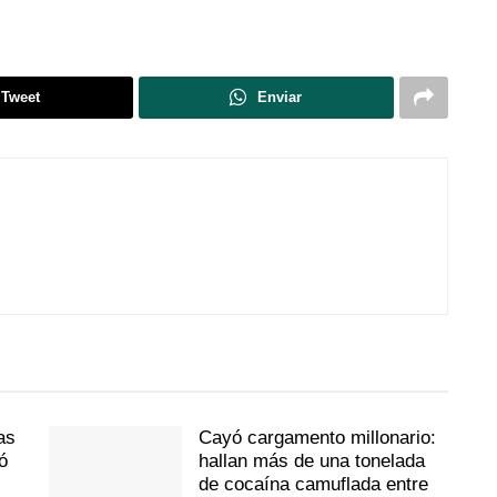
Tweet
Enviar
as
Cayó cargamento millonario:
ó
hallan más de una tonelada
de cocaína camuflada entre