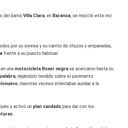
s del barrio
Villa Clara
, en
Baranoa
, se mezcló esta vez
todos por su sonrisa y su carrito de chuzos y empanadas,
ba
frente a su puesto habitual.
 en una
motocicleta Boxer negra
se acercaron hasta su
 palabra
, dejándolo tendido sobre el pavimento.
lonuevo
, mientras vecinos intentaban auxiliar a la
spués y activó un
plan candado
para dar con los
pturas
.