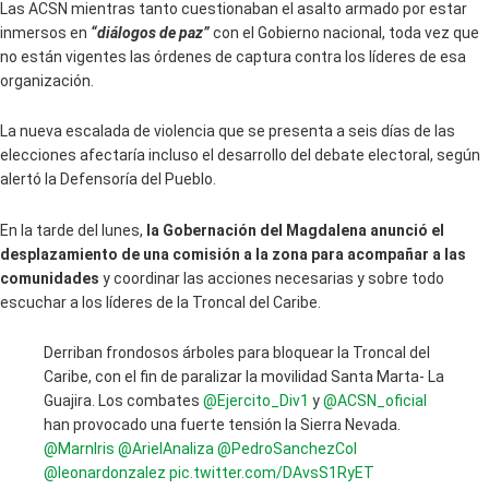
Las ACSN mientras tanto cuestionaban el asalto armado por estar
inmersos en
“diálogos de paz”
con el Gobierno nacional, toda vez que
no están vigentes las órdenes de captura contra los líderes de esa
organización.
La nueva escalada de violencia que se presenta a seis días de las
elecciones afectaría incluso el desarrollo del debate electoral, según
alertó la Defensoría del Pueblo.
En la tarde del lunes,
la Gobernación del Magdalena anunció el
desplazamiento de una comisión a la zona para acompañar a las
comunidades
y coordinar las acciones necesarias y sobre todo
escuchar a los líderes de la Troncal del Caribe.
Derriban frondosos árboles para bloquear la Troncal del
Caribe, con el fin de paralizar la movilidad Santa Marta- La
Guajira. Los combates
@Ejercito_Div1
y
@ACSN_oficial
han provocado una fuerte tensión la Sierra Nevada.
@MarnIris
@ArielAnaliza
@PedroSanchezCol
@leonardonzalez
pic.twitter.com/DAvsS1RyET