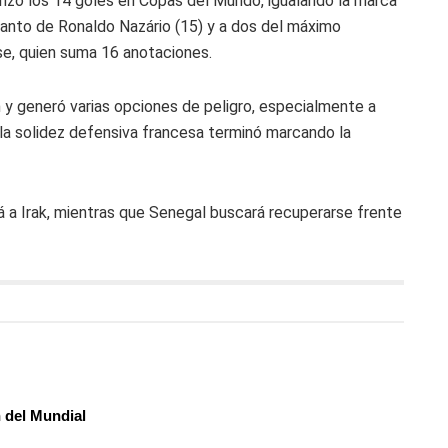
nzó los 14 goles en Copas del Mundo, igualando la marca
tanto de
Ronaldo Nazário
(15) y a dos del máximo
se
, quien suma 16 anotaciones.
 y generó varias opciones de peligro, especialmente a
 la solidez defensiva francesa terminó marcando la
rá a
Irak
, mientras que Senegal buscará recuperarse frente
n del Mundial