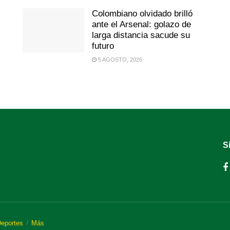
Colombiano olvidado brilló
ante el Arsenal: golazo de
larga distancia sacude su
futuro
5 AGOSTO, 2026
S
eportes
Más