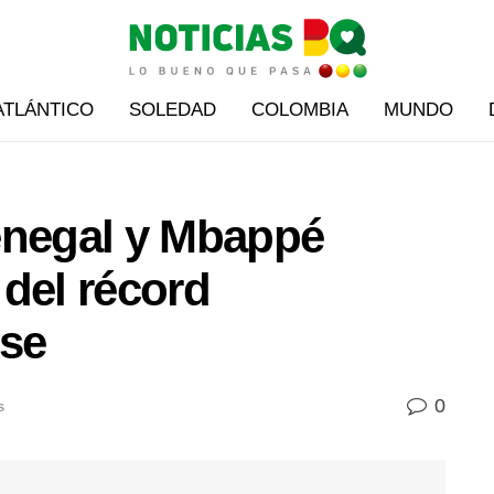
ATLÁNTICO
SOLEDAD
COLOMBIA
MUNDO
enegal y Mbappé
del récord
ose
0
s