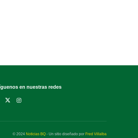
íguenos en nuestras redes
© 2024
Noticias BQ
- Un sitio diseñado por
Fred Villalba