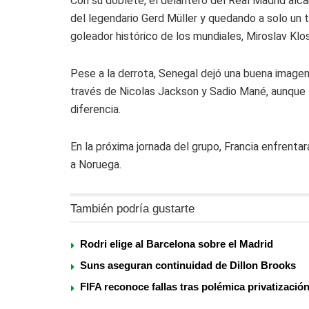
Con su doblete, el delantero del
Real Madrid
alca
del legendario
Gerd Müller
y quedando a solo un 
goleador histórico de los mundiales,
Miroslav Klo
Pese a la derrota, Senegal dejó una buena imagen
través de
Nicolas Jackson
y
Sadio Mané
, aunque
diferencia.
En la próxima jornada del grupo, Francia enfrenta
a
Noruega
.
También podría gustarte
Rodri elige al Barcelona sobre el Madrid
Suns aseguran continuidad de Dillon Brooks
FIFA reconoce fallas tras polémica privatizació