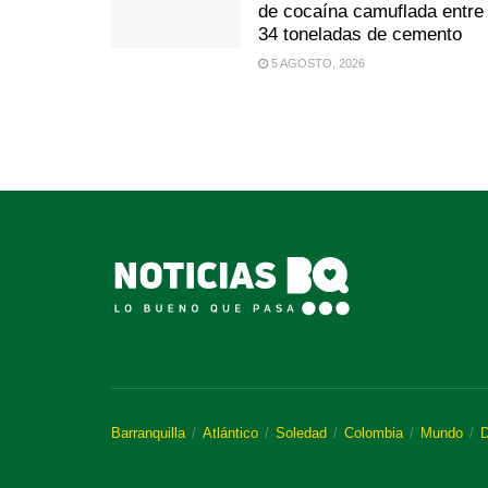
de cocaína camuflada entre
34 toneladas de cemento
5 AGOSTO, 2026
Barranquilla
Atlántico
Soledad
Colombia
Mundo
D