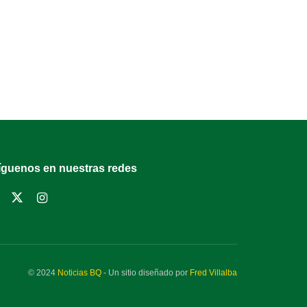
íguenos en nuestras redes
© 2024
Noticias BQ
- Un sitio diseñado por
Fred Villalba