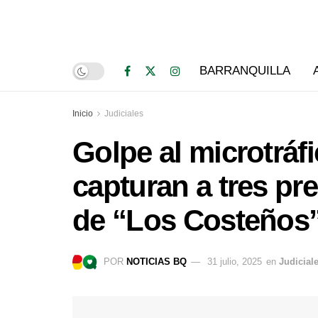
BARRANQUILLA
Inicio
Judiciales
Golpe al microtráf
capturan a tres p
de “Los Costeños
POR
NOTICIAS BQ
31 julio, 2025
en
Judicial