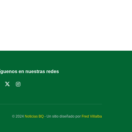
íguenos en nuestras redes
© 2024
Noticias BQ
- Un sitio diseñado por
Fred Villalba