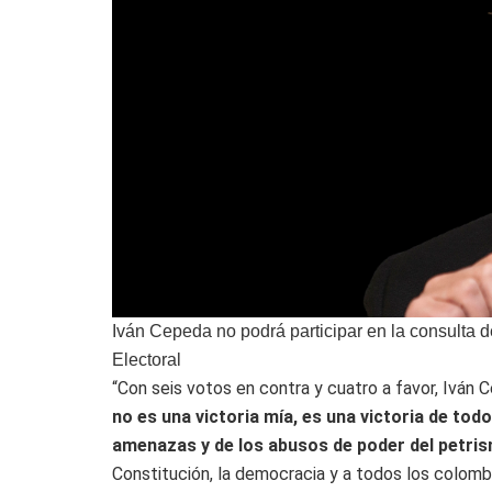
Iván Cepeda no podrá participar en la consulta 
Electoral
“Con seis votos en contra y cuatro a favor, Iván 
no es una victoria mía, es una victoria de t
amenazas y de los abusos de poder del petri
Constitución, la democracia y a todos los colom