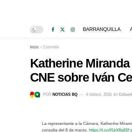
BARRANQUILLA
Inicio
Colombia
Katherine Miranda 
CNE sobre Iván C
POR
NOTICIAS BQ
4 febrero, 2026
en
Colomb
La representante a la Cámara, Katherine Mirand
consulta del 8 de marzo.
https://t.co/if1kX8q65f