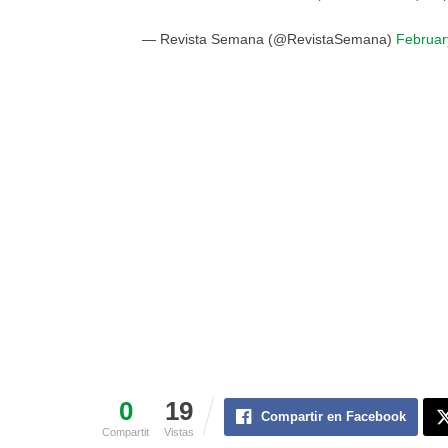
— Revista Semana (@RevistaSemana)
Februar
0
19
Compartir en Facebook
Compartit
Vistas