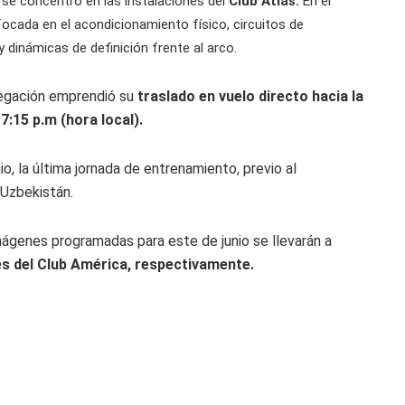
s se concentró en las instalaciones del
Club Atlas.
En el
focada en el acondicionamiento físico, circuitos de
y dinámicas de definición frente al arco.
elegación emprendió su
traslado en vuelo directo hacia la
7:15 p.m (hora local).
, la última jornada de entrenamiento, previo al
 Uzbekistán.
ágenes programadas para este de junio se llevarán a
es del Club América, respectivamente.