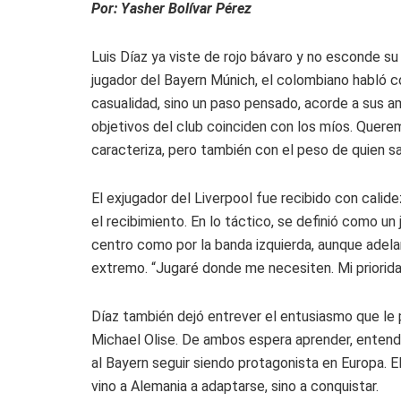
Por: Yasher Bolívar Pérez
Luis Díaz ya viste de rojo bávaro y no esconde s
jugador del Bayern Múnich, el colombiano habló co
casualidad, sino un paso pensado, acorde a sus a
objetivos del club coinciden con los míos. Queremo
caracteriza, pero también con el peso de quien sa
El exjugador del Liverpool fue recibido con cali
el recibimiento. En lo táctico, se definió como u
centro como por la banda izquierda, aunque adela
extremo. “Jugaré donde me necesiten. Mi priorida
Díaz también dejó entrever el entusiasmo que le
Michael Olise. De ambos espera aprender, entende
al Bayern seguir siendo protagonista en Europa. E
vino a Alemania a adaptarse, sino a conquistar.