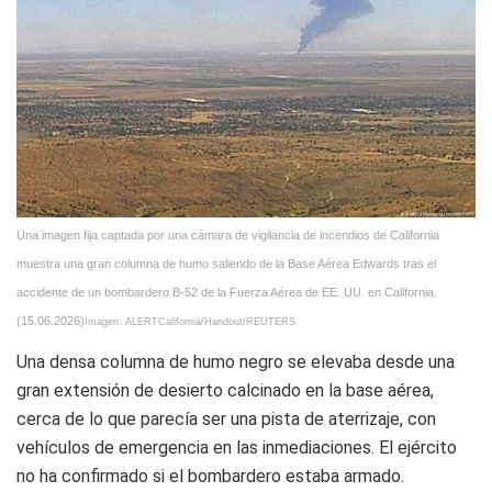
Una imagen fija captada por una cámara de vigilancia de incendios de California
muestra una gran columna de humo saliendo de la Base Aérea Edwards tras el
accidente de un bombardero B-52 de la Fuerza Aérea de EE. UU. en California.
(15.06.2026)
Imagen: ALERTCalifornia/Handout/REUTERS
Una densa columna de humo negro se elevaba desde una
gran extensión de desierto calcinado en la base aérea,
cerca de lo que parecía ser una pista de aterrizaje, con
vehículos de emergencia en las inmediaciones. El ejército
no ha confirmado si el bombardero estaba armado.