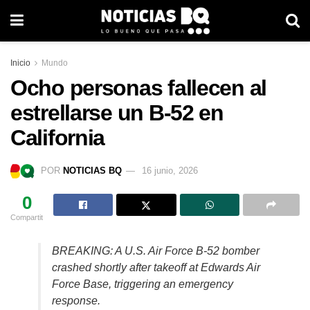
Inicio
Mundo
Ocho personas fallecen al
estrellarse un B-52 en
California
POR
NOTICIAS BQ
16 junio, 2026
0
Compartit
BREAKING: A U.S. Air Force B-52 bomber
crashed shortly after takeoff at Edwards Air
Force Base, triggering an emergency
response.