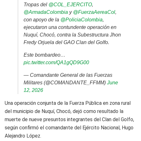
Tropas del
@COL_EJERCITO
,
@ArmadaColombia
y
@FuerzaAereaCol
,
con apoyo de la
@PoliciaColombia
,
ejecutaron una contundente operación en
Nuquí, Chocó, contra la Subestructura Jhon
Fredy Orjuela del GAO Clan del Golfo.
Este bombardeo…
pic.twitter.com/QA1gQD9G00
— Comandante General de las Fuerzas
Militares (@COMANDANTE_FFMM)
June
12, 2026
Una operación conjunta de la Fuerza Pública en zona rural
del municipio de Nuquí, Chocó, dejó como resultado la
muerte de nueve presuntos integrantes del Clan del Golfo,
según confirmó el comandante del Ejército Nacional, Hugo
Alejandro López.