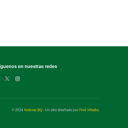
íguenos en nuestras redes
© 2024
Noticias BQ
- Un sitio diseñado por
Fred Villalba