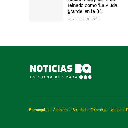
reinado como ‘La viuda
grande’ en la 84
17 FEBRERO, 2026
Barranquilla
Atlántico
Soledad
Colombia
Mundo
D