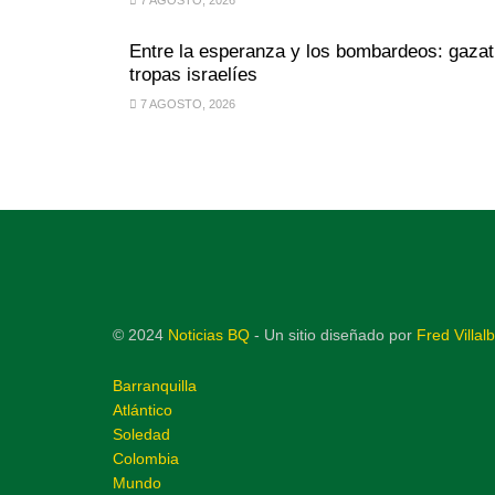
Entre la esperanza y los bombardeos: gazat
tropas israelíes
7 AGOSTO, 2026
© 2024
Noticias BQ
- Un sitio diseñado por
Fred Villal
Barranquilla
Atlántico
Soledad
Colombia
Mundo