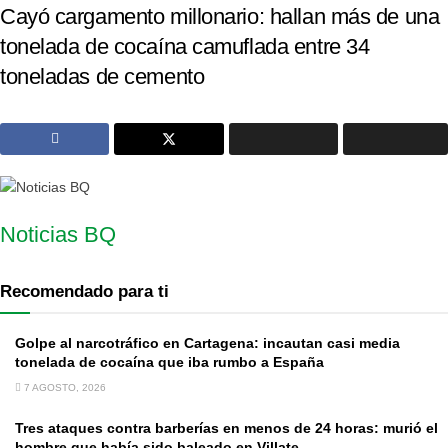
Cayó cargamento millonario: hallan más de una
tonelada de cocaína camuflada entre 34
toneladas de cemento
Noticias BQ
Recomendado para ti
Golpe al narcotráfico en Cartagena: incautan casi media
tonelada de cocaína que iba rumbo a España
7 AGOSTO, 2026
Tres ataques contra barberías en menos de 24 horas: murió el
hombre que había sido baleado en Villate