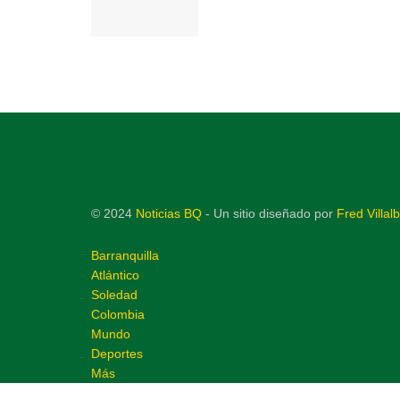
© 2024
Noticias BQ
- Un sitio diseñado por
Fred Villal
Barranquilla
Atlántico
Soledad
Colombia
Mundo
Deportes
Más