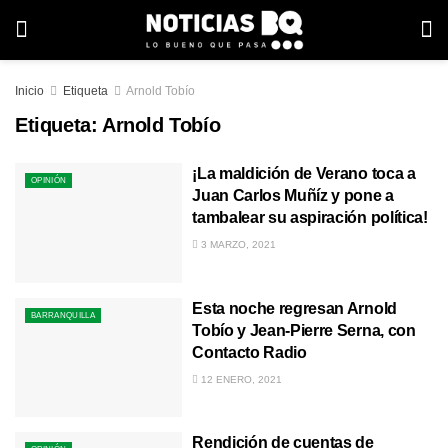
Inicio
Etiqueta
Arnold Tobío
Etiqueta:
Arnold Tobío
¡La maldición de Verano toca a
OPINIÓN
Juan Carlos Muñíz y pone a
tambalear su aspiración política!
3 MARZO, 2021
Esta noche regresan Arnold
BARRANQUILLA
Tobío y Jean-Pierre Serna, con
Contacto Radio
12 ENERO, 2021
Rendición de cuentas de