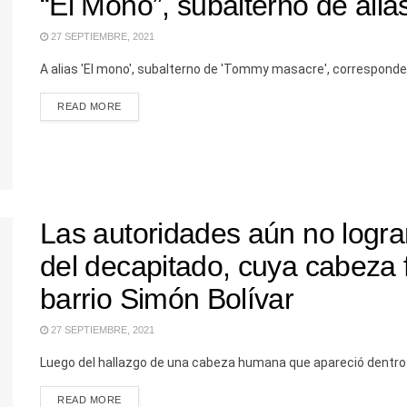
“El Mono”, subalterno de al
27 SEPTIEMBRE, 2021
A alias 'El mono', subalterno de 'Tommy masacre', corresponderí
READ MORE
Las autoridades aún no logran
del decapitado, cuya cabeza 
barrio Simón Bolívar
27 SEPTIEMBRE, 2021
Luego del hallazgo de una cabeza humana que apareció dentro d
READ MORE