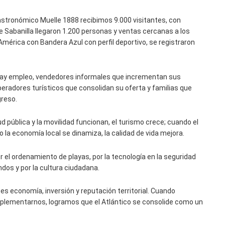
gastronómico Muelle 1888 recibimos 9.000 visitantes, con
 Sabanilla llegaron 1.200 personas y ventas cercanas a los
 América con Bandera Azul con perfil deportivo, se registraron
 hay empleo, vendedores informales que incrementan sus
eradores turísticos que consolidan su oferta y familias que
greso.
ud pública y la movilidad funcionan, el turismo crece; cuando el
 la economía local se dinamiza, la calidad de vida mejora.
 el ordenamiento de playas, por la tecnología en la seguridad
dos y por la cultura ciudadana.
n es economía, inversión y reputación territorial. Cuando
plementarnos, logramos que el Atlántico se consolide como un