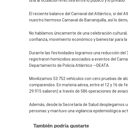
una articulación efectiva entre lo público y lo privado.
El reciente balance del Carnaval del Atlántico, sí del A
nuestro hermoso Carnaval de Barranquilla, así lo dem
No hablamos únicamente de una celebración cultural; 
confianza, movimiento económico y bienestar para la
Durante las festividades logramos una reducción del 35
registraron homicidios asociados a eventos del Carnav
Departamento de Policía Atlántico —DEATA.
Movilizamos 53.752 vehículos con cero pruebas de alc
comparendos. En materia aérea, entre el 12 y 16 de fe
29.915 salieron) a través de 586 operaciones de aviaci
Además, desde la Secretaría de Salud desplegamos un
personas y mantuvo una vigilancia epidemiológica acti
También podría gustarte