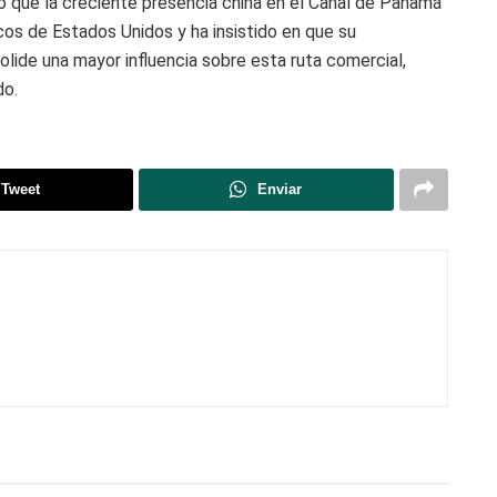
 que la creciente presencia china en el Canal de Panamá
cos de Estados Unidos y ha insistido en que su
lide una mayor influencia sobre esta ruta comercial,
do.
Tweet
Enviar