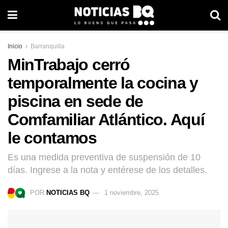
Inicio
Barranquilla
MinTrabajo cerró
temporalmente la cocina y
piscina en sede de
Comfamiliar Atlántico. Aquí
le contamos
Es una medida preventiva de suspensión de 10
días. Ingrese a la nota y entérese de los detalles.
POR
NOTICIAS BQ
1 noviembre, 2025