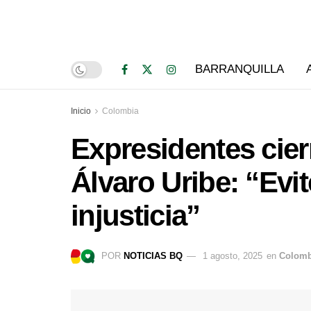
BARRANQUILLA
Inicio
Colombia
Expresidentes cier
Álvaro Uribe: “Evi
injusticia”
POR
NOTICIAS BQ
1 agosto, 2025
en
Colomb