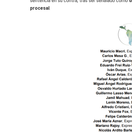
sentencia en su contra, tras ser señalado como
d
procesal
.