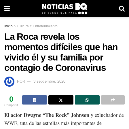
Inicio
Cultura Y Entretenimiento
La Roca revela los
momentos difíciles que han
vivido él y su familia por
contagio de Coronavirus
POR
3 septiembre, 2020
0
Compartit
El actor Dwayne “The Rock” Johnson
y exluchador de
WWE, una de las estrellas más importantes de