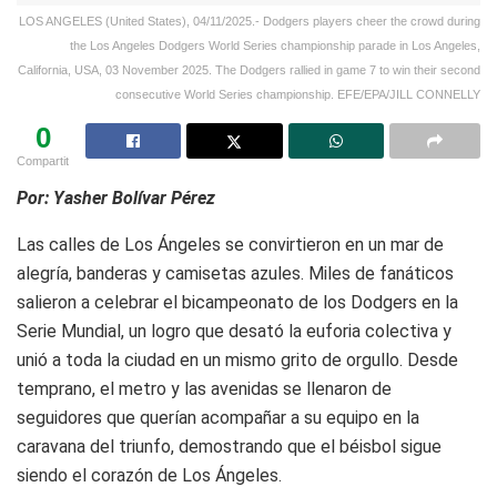
LOS ANGELES (United States), 04/11/2025.- Dodgers players cheer the crowd during
the Los Angeles Dodgers World Series championship parade in Los Angeles,
California, USA, 03 November 2025. The Dodgers rallied in game 7 to win their second
consecutive World Series championship. EFE/EPA/JILL CONNELLY
0
Compartit
Por: Yasher Bolívar Pérez
Las calles de Los Ángeles se convirtieron en un mar de
alegría, banderas y camisetas azules. Miles de fanáticos
salieron a celebrar el bicampeonato de los Dodgers en la
Serie Mundial, un logro que desató la euforia colectiva y
unió a toda la ciudad en un mismo grito de orgullo. Desde
temprano, el metro y las avenidas se llenaron de
seguidores que querían acompañar a su equipo en la
caravana del triunfo, demostrando que el béisbol sigue
siendo el corazón de Los Ángeles.