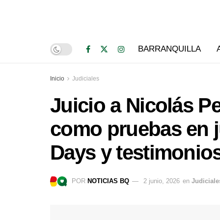
BARRANQUILLA
Inicio
Judiciales
Juicio a Nicolás P
como pruebas en ju
Days y testimonio
POR
NOTICIAS BQ
2 junio, 2026
en
Judiciale