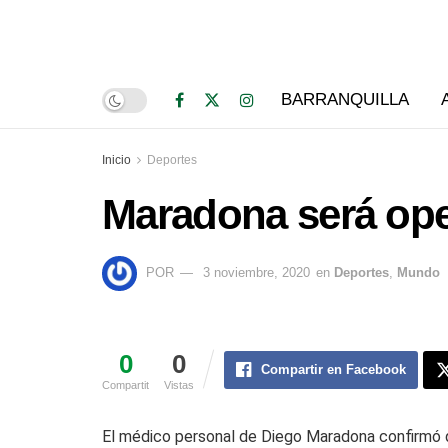
BARRANQUILLA
Inicio
Deportes
Maradona será ope
POR
3 noviembre, 2020
en
Deportes
,
Mundo
0
0
Compartir en Facebook
Compartit
Vistas
El médico personal de Diego Maradona confirmó qu