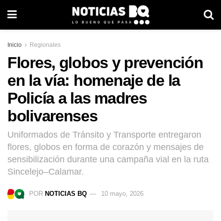
Inicio
Regionales
Flores, globos y prevención
en la vía: homenaje de la
Policía a las madres
bolivarenses
Uniformados de Tránsito y Transporte entregaron
flores, globos en forma de corazón y mensajes de
sensibilización durante una campaña vial en la ruta
Sincelejo–Calamar.
POR
NOTICIAS BQ
10 mayo, 2026