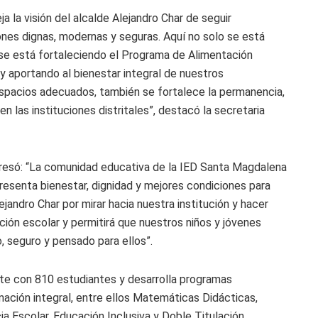
a la visión del alcalde Alejandro Char de seguir
nes dignas, modernas y seguras. Aquí no solo se está
 se está fortaleciendo el Programa de Alimentación
y aportando al bienestar integral de nuestros
espacios adecuados, también se fortalece la permanencia,
 en las instituciones distritales”, destacó la secretaria
xpresó: “La comunidad educativa de la IED Santa Magdalena
resenta bienestar, dignidad y mejores condiciones para
andro Char por mirar hacia nuestra institución y hacer
ción escolar y permitirá que nuestros niños y jóvenes
 seguro y pensado para ellos”.
e con 810 estudiantes y desarrolla programas
mación integral, entre ellos Matemáticas Didácticas,
a Escolar, Educación Inclusiva y Doble Titulación.