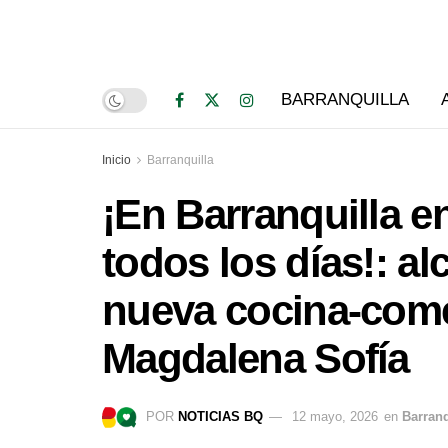
BARRANQUILLA
Inicio
Barranquilla
¡En Barranquilla 
todos los días!: a
nueva cocina-come
Magdalena Sofía
POR
NOTICIAS BQ
12 mayo, 2026
en
Barranq