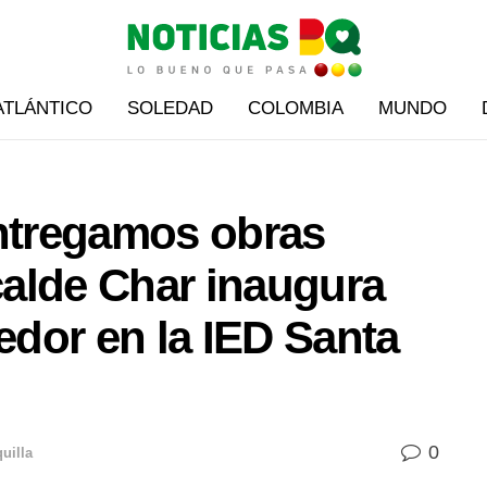
ATLÁNTICO
SOLEDAD
COLOMBIA
MUNDO
entregamos obras
lcalde Char inaugura
dor en la IED Santa
0
uilla