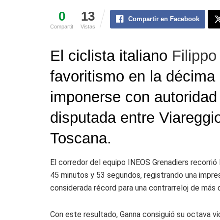
0
13
Compartir en Facebook
Compartit
Vistas
El ciclista italiano
Filipp
favoritismo en la décima
imponerse con autoridad e
disputada entre Viareggio
Toscana.
El corredor del equipo
INEOS Grenadiers
recorrió
45 minutos y 53 segundos, registrando una impre
considerada récord para una contrarreloj de más 
Con este resultado, Ganna consiguió su octava vic