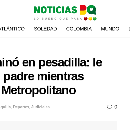
ATLÁNTICO
SOLEDAD
COLOMBIA
MUNDO
nó en pesadilla: le
n padre mientras
l Metropolitano
0
quilla
,
Deportes
,
Judiciales