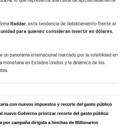
3.878
, lo que representa una caída de aproximadamente
 firma
Raddar
, esta tendencia de debilitamiento frente al
unidad para quienes consideran invertir en dólares
,
e un panorama internacional marcado por la volatilidad en
ica monetaria en Estados Unidos y la dinámica de los
bia.
taria con nuevos impuestos y recorte del gasto público
e al nuevo Gobierno priorizar recorte del gasto público
a por campaña dirigida a hinchas de Millonarios