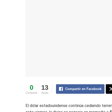
0
13
Compartir en Facebook
Compartit
Vistas
El dólar estadounidense continúa cediendo terren